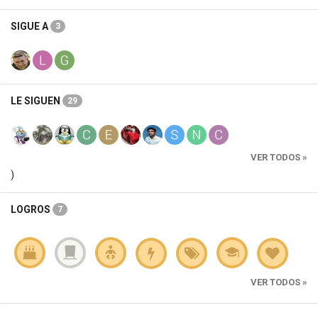
SIGUE A
3
LE SIGUEN
29
VER TODOS »
)
LOGROS
7
VER TODOS »