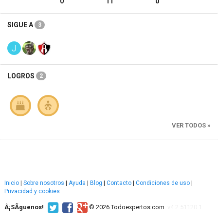
0
11
0
SIGUE A
3
LOGROS
2
VER TODOS »
Inicio
|
Sobre nosotros
|
Ayuda
|
Blog
|
Contacto
|
Condiciones de uso
|
Privacidad y cookies
Â¡SÃ­guenos!
© 2026 Todoexpertos.com.
v4.2.51120.1