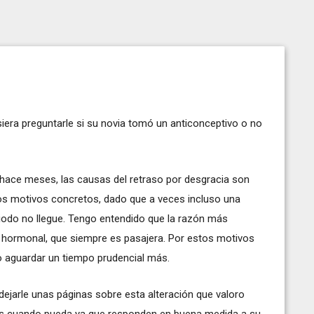
siera preguntarle si su novia tomó un anticonceptivo o no
e meses, las causas del retraso por desgracia son
os motivos concretos, dado que a veces incluso una
eriodo no llegue. Tengo entendido que la razón más
n' hormonal, que siempre es pasajera. Por estos motivos
o aguardar un tiempo prudencial más.
dejarle unas páginas sobre esta alteración que valoro
elas cuando pueda ya que responden en buena medida a su