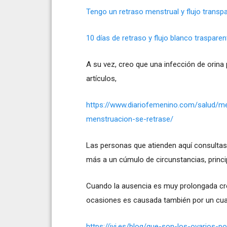
Tengo un retraso menstrual y flujo transp
10 días de retraso y flujo blanco trasparent
A su vez, creo que una infección de orina p
artículos,
https://www.diariofemenino.com/salud/me
menstruacion-se-retrase/
Las personas que atienden aquí consultas 
más a un cúmulo de circunstancias, princi
Cuando la ausencia es muy prolongada cr
ocasiones es causada también por un cuad
https://ivi.es/blog/que-son-los-ovarios-po