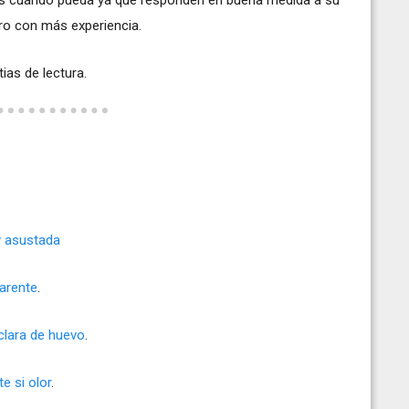
ro con más experiencia.
ias de lectura.
y asustada
parente
.
clara de huevo
.
e si olor
.