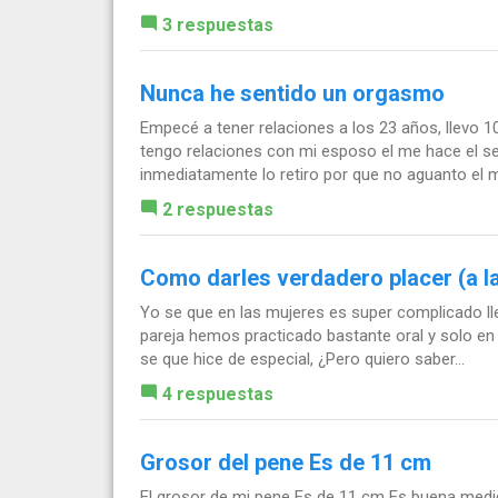
3 respuestas
Nunca he sentido un orgasmo
Empecé a tener relaciones a los 23 años, llevo
tengo relaciones con mi esposo el me hace el sex
inmediatamente lo retiro por que no aguanto el m
2 respuestas
Como darles verdadero placer (a l
Yo se que en las mujeres es super complicado ll
pareja hemos practicado bastante oral y solo en 
se que hice de especial, ¿Pero quiero saber...
4 respuestas
Grosor del pene Es de 11 cm
El grosor de mi pene Es de 11 cm Es buena medi