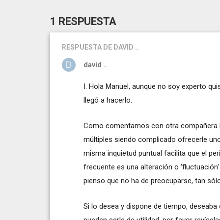
1 RESPUESTA
RESPUESTA
DE DAVID ..
david ..
I. Hola Manuel, aunque no soy experto qui
llegó a hacerlo.
Como comentamos con otra compañera hac
múltiples siendo complicado ofrecerle un
misma inquietud puntual facilita que el p
frecuente es una alteración o 'fluctuació
pienso que no ha de preocuparse, tan sól
Si lo desea y dispone de tiempo, deseaba 
pueden serle de utilidad, por favor revís