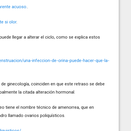
arente acuoso.
.
e si olor
.
uede llegar a alterar el ciclo, como se explica estos
nstruacion/una-infeccion-de-orina-puede-hacer-que-la-
de ginecología, coinciden en que este retraso se debe
palmente la citada alteración hormonal.
eo tiene el nombre técnico de amenorrea, que en
ro llamado ovarios poliquísticos.
liquisticos/