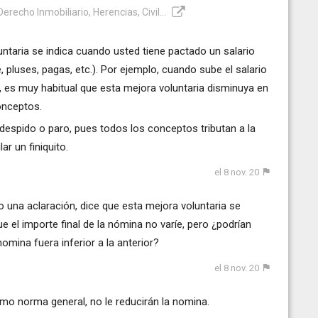
recho Inmobiliario, Herencias, Civil...
taria se indica cuando usted tiene pactado un salario
, pluses, pagas, etc.). Por ejemplo, cuando sube el salario
, es muy habitual que esta mejora voluntaria disminuya en
onceptos.
 despido o paro, pues todos los conceptos tributan a la
ar un finiquito.
el 8 nov. 20
 una aclaración, dice que esta mejora voluntaria se
 el importe final de la nómina no varíe, pero ¿podrían
omina fuera inferior a la anterior?
el 8 nov. 20
mo norma general, no le reducirán la nomina.