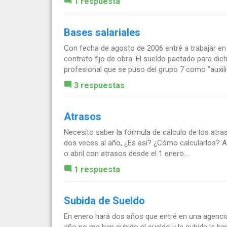
1 respuesta
Bases salariales
Con fecha de agosto de 2006 entré a trabajar en
contrato fijo de obra. El sueldo pactado para dic
profesional que se puso del grupo 7 como "auxilia
3 respuestas
Atrasos
Necesito saber la fórmula de cálculo de los atras
dos veces al año, ¿Es así? ¿Cómo calcularlos? 
o abril con atrasos desde el 1 enero...
1 respuesta
Subida de Sueldo
En enero hará dos años que entré en una agencia 
año no me han subido el sueldo y la subida la h