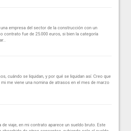
 una empresa del sector de la construcción con un
ho contrato fue de 25.000 euros, si bien la categoría
r...
os, cuándo se liquidan, y por qué se liquidan así. Creo que
A mi me viene una nomina de atrasos en el mes de marzo
de viaje, en mi contrato aparece un sueldo bruto. Este
an absorbido de otros conceptos, subiendo solo el sueldo