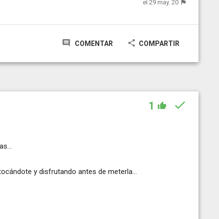
el 29 may. 20
COMENTAR
COMPARTIR
1
s...
tocándote y disfrutando antes de meterla...