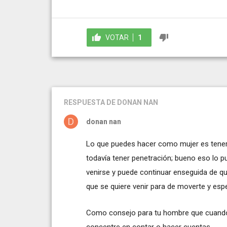
VOTAR
1
RESPUESTA
DE DONAN NAN
donan nan
Lo que puedes hacer como mujer es tener 
todavía tener penetración; bueno eso lo 
venirse y puede continuar enseguida de q
que se quiere venir para de moverte y espe
Como consejo para tu hombre que cuando 
concentre en contar o hacer cuentas.