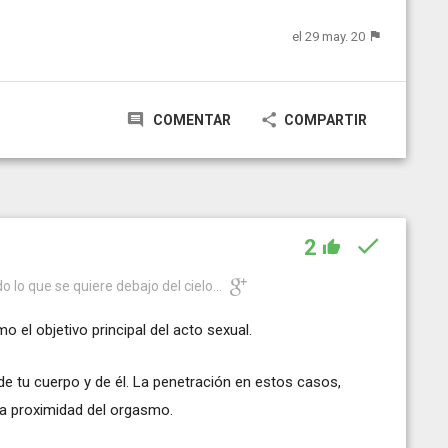
el 29 may. 20
COMENTAR
COMPARTIR
2
o lo que se quiere debajo del cielo...
o el objetivo principal del acto sexual.
de tu cuerpo y de él. La penetración en estos casos,
la proximidad del orgasmo.