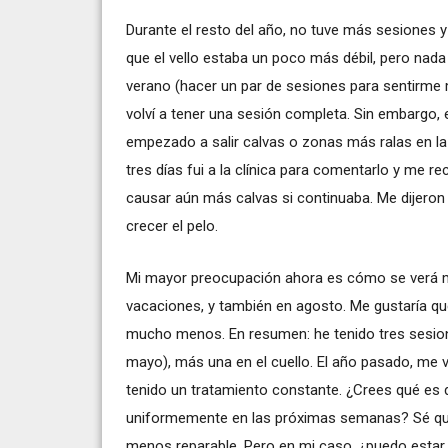
Durante el resto del año, no tuve más sesiones y 
que el vello estaba un poco más débil, pero nad
verano (hacer un par de sesiones para sentirme 
volví a tener una sesión completa. Sin embargo,
empezado a salir calvas o zonas más ralas en 
tres días fui a la clínica para comentarlo y me 
causar aún más calvas si continuaba. Me dijeron 
crecer el pelo.
Mi mayor preocupación ahora es cómo se verá mi 
vacaciones, y también en agosto. Me gustaría qu
mucho menos. En resumen: he tenido tres sesion
mayo), más una en el cuello. El año pasado, me v
tenido un tratamiento constante. ¿Crees qué es
uniformemente en las próximas semanas? Sé que 
menos reparable. Pero en mi caso, ¿puedo estar 