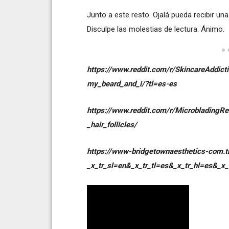
Junto a este resto. Ojalá pueda recibir u
Disculpe las molestias de lectura. Ánimo.
https://www.reddit.com/r/SkincareAddic
my_beard_and_i/?tl=es-es
https://www.reddit.com/r/MicrobladingR
_hair_follicles/
https://www-bridgetownaesthetics-com.tr
_x_tr_sl=en&_x_tr_tl=es&_x_tr_hl=es&_x_