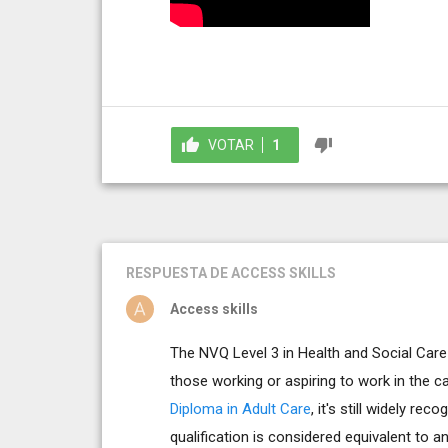
VOTAR
1
RESPUESTA
DE ACCESS SKILLS
Access skills
The NVQ Level 3 in Health and Social Care i
those working or aspiring to work in the ca
Diploma in Adult Care
, it's still widely re
qualification is considered equivalent to 