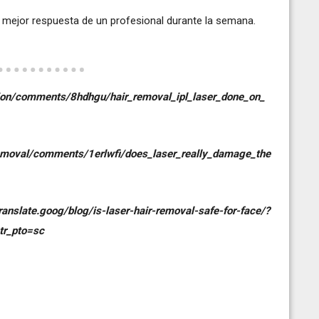
na mejor respuesta de un profesional durante la semana.
tion/comments/8hdhgu/hair_removal_ipl_laser_done_on_
emoval/comments/1erlwfi/does_laser_really_damage_the
anslate.goog/blog/is-laser-hair-removal-safe-for-face/?
tr_pto=sc