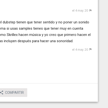
el 4 may. 20
l dubstep tienen que tener sentido y no poner un sonido
blema si usas samples tienes que tener muy en cuenta
 como Skrillex hacen música y yo creo que primero hacen el
las incluyen después para hacer una sonoridad.
el 4 may. 20
COMPARTIR