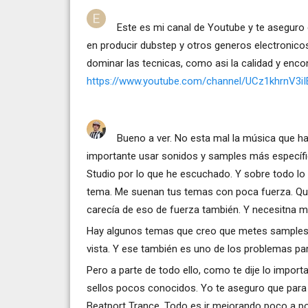
Este es mi canal de Youtube y te aseguro
en producir dubstep y otros generos electronic
dominar las tecnicas, como asi la calidad y encon
https://www.youtube.com/channel/UCz1khrnV3i
Bueno a ver. No esta mal la música que h
importante usar sonidos y samples más específic
Studio por lo que he escuchado. Y sobre todo lo m
tema. Me suenan tus temas con poca fuerza. Que
carecía de eso de fuerza también. Y necesitna m
Hay algunos temas que creo que metes samples 
vista. Y ese también es uno de los problemas par
Pero a parte de todo ello, como te dije lo impor
sellos pocos conocidos. Yo te aseguro que para
Beatport Trance. Todo es ir mejorando poco a p