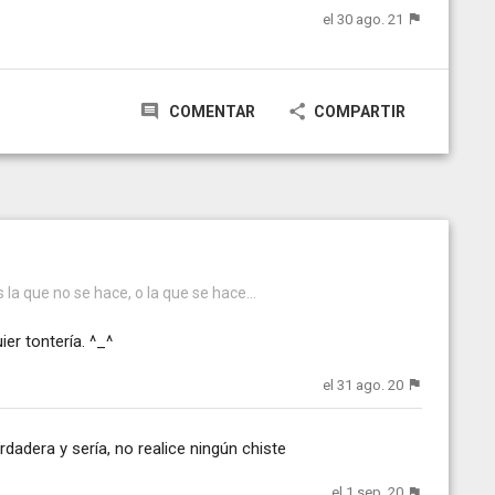
el 30 ago. 21
COMENTAR
COMPARTIR
 la que no se hace, o la que se hace...
er tontería. ^_^
el 31 ago. 20
dadera y sería, no realice ningún chiste
el 1 sep. 20