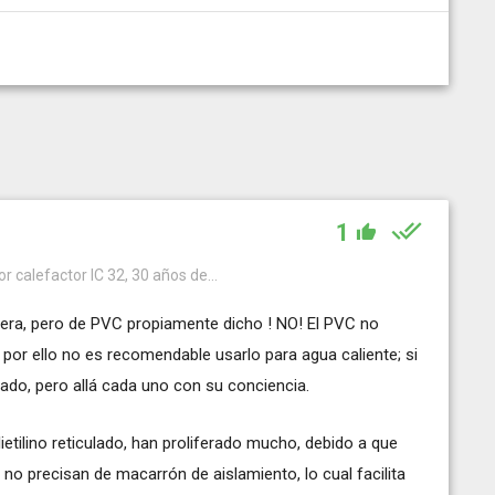
1
r calefactor IC 32, 30 años de...
fiera, pero de PVC propiamente dicho ! NO! El PVC no
 por ello no es recomendable usarlo para agua caliente; si
izado, pero allá cada uno con su conciencia.
etilino reticulado, han proliferado mucho, debido a que
no precisan de macarrón de aislamiento, lo cual facilita