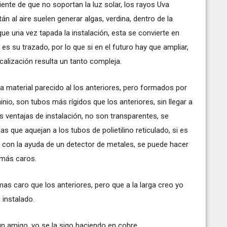
iente de que no soportan la luz solar, los rayos Uva
án al aire suelen generar algas, verdina, dentro de la
que una vez tapada la instalación, esta se convierte en
es su trazado, por lo que si en el futuro hay que ampliar,
icalización resulta un tanto compleja.
a material parecido al los anteriores, pero formados por
nio, son tubos más rígidos que los anteriores, sin llegar a
as ventajas de instalación, no son transparentes, se
mas que aquejan a los tubos de polietilino reticulado, si es
a, con la ayuda de un detector de metales, se puede hacer
o más caros.
mas caro que los anteriores, pero que a la larga creo yo
 instalado.
n amigo, yo se la sigo haciendo en cobre.