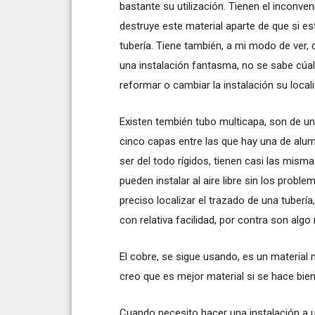
bastante su utilización. Tienen el inconven
destruye este material aparte de que si est
tubería. Tiene también, a mi modo de ver, 
una instalación fantasma, no se sabe cúal 
reformar o cambiar la instalación su local
Existen tembién tubo multicapa, son de un
cinco capas entre las que hay una de alumi
ser del todo rígidos, tienen casi las mism
pueden instalar al aire libre sin los proble
preciso localizar el trazado de una tuberí
con relativa facilidad, por contra son alg
El cobre, se sigue usando, es un material 
creo que es mejor material si se hace bien
Cuando necesito hacer una instalación a u