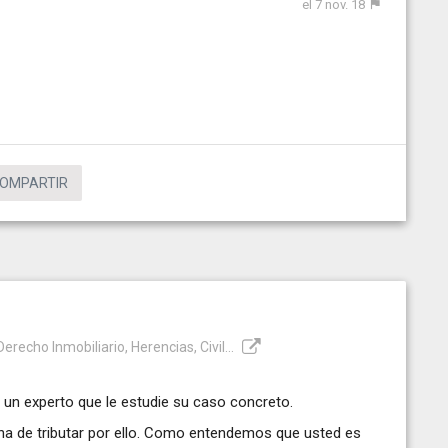
el 7 nov. 18
OMPARTIR
recho Inmobiliario, Herencias, Civil...
n experto que le estudie su caso concreto.
ha de tributar por ello. Como entendemos que usted es