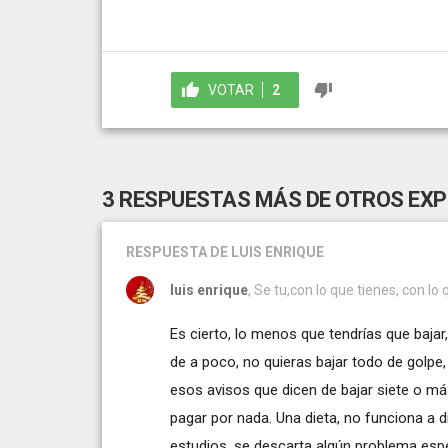
VOTAR
2
3 RESPUESTAS MÁS DE OTROS EX
RESPUESTA
DE LUIS ENRIQUE
luis enrique
, Se tu,con lo que tienes, con lo
Es cierto, lo menos que tendrías que bajar
de a poco, no quieras bajar todo de golpe, 
esos avisos que dicen de bajar siete o más 
pagar por nada. Una dieta, no funciona a dis
estudios, se descarta algún problema espe