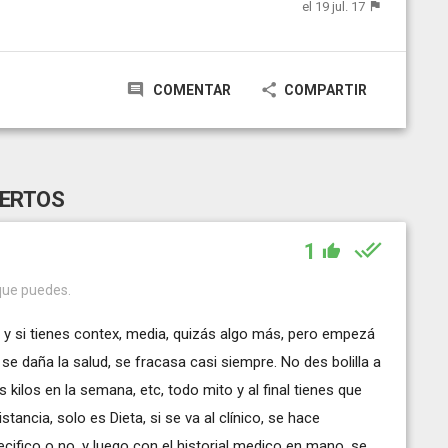
el 19 jul. 17
COMENTAR
COMPARTIR
PERTOS
1
 que puedes.
, y si tienes contex, media, quizás algo más, pero empezá
se daña la salud, se fracasa casi siempre. No des bolilla a
kilos en la semana, etc, todo mito y al final tienes que
tancia, solo es Dieta, si se va al clínico, se hace
cifico o no, y luego con el historial medico en mano, se