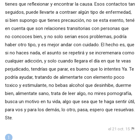
tienes que reflexionar y encontrar la causa. Esos contactos tan
seguidos, puede llevarte a contraer algún tipo de enfermedad,
si bien supongo que tienes precaución, no se esta exento, tené
en cuenta que son relaciones transitorias con personas que
no concoces bien, y no solo serian esos problemas, podría
haber otro tipo, y es mejor andar con cuidado. El hecho es, que
si no haces nada, el asunto se repetirá y se incremenara como
cualquier adicción, y solo cuando llegara el día en que te veas
perjudicado, tendrías que parar, es bueno que lo intentes Ya. Te
podría ayudar, tratando de alimentarte con elemento poco
toxico y estimulante, no bebas alcohol que desinhibe, duerme
bien, alimentate sano, trata de leer algo, no mires pornografía,
busca un motivo en tu vida, algo que sea que te haga sentir útil,
para vos y para los demás, lo otro, pasa, espero que resuelvas.
Ste.
el 21 oct. 15