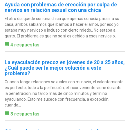
Ayuda con problemas de erección por culpa de
nervios en relación sexual con una chica
El otro día quede con una chica que apenas conocía para ir a su
casa, ambos sabíamos que íbamos a hacer el amor, por eso yo
estaba muy nervioso e incluso con cierto miedo.. No estaba a
gusto. El problema es que no se si es debido a esos nervios o...
4 respuestas
La eyaculación precoz en jóvenes de 20 a 25 años,
¿Cuál puede ser la mejor solución a este
problema?
Cuando tengo relaciones sexuales con mi novia, el calentamiento
es perfecto, todo a la perfección, el inconveniente viene durante
la penetración, no tardo más de cinco minutos y termino
eyaculando. Esto me sucede con frecuencia, a excepción,
cuando...
3 respuestas