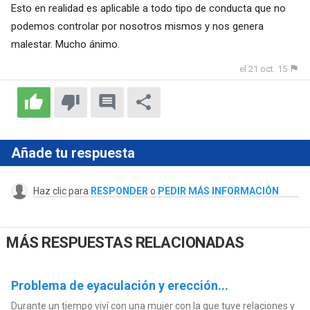
Esto en realidad es aplicable a todo tipo de conducta que no
podemos controlar por nosotros mismos y nos genera
malestar. Mucho ánimo.
el 21 oct. 15
Añade tu respuesta
Haz clic para
RESPONDER
o
PEDIR MÁS INFORMACIÓN
MÁS RESPUESTAS RELACIONADAS
Problema de eyaculación y erección...
Durante un tiempo viví con una mujer con la que tuve relaciones y