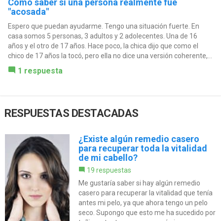
Cómo saber si una persona realmente fue
"acosada"
Espero que puedan ayudarme. Tengo una situación fuerte. En
casa somos 5 personas, 3 adultos y 2 adolecentes. Una de 16
años y el otro de 17 años. Hace poco, la chica dijo que como el
chico de 17 años la tocó, pero ella no dice una versión coherente,...
1 respuesta
RESPUESTAS DESTACADAS
¿Existe algún remedio casero
para recuperar toda la vitalidad
de mi cabello?
19 respuestas
Me gustaría saber si hay algún remedio
casero para recuperar la vitalidad que tenía
antes mi pelo, ya que ahora tengo un pelo
seco. Supongo que esto me ha sucedido por