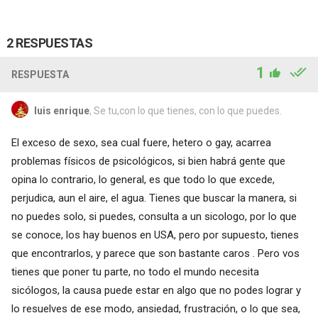
2 RESPUESTAS
1
RESPUESTA
luis enrique
, Se tu,con lo que tienes, con lo que puedes.
El exceso de sexo, sea cual fuere, hetero o gay, acarrea
problemas físicos de psicológicos, si bien habrá gente que
opina lo contrario, lo general, es que todo lo que excede,
perjudica, aun el aire, el agua. Tienes que buscar la manera, si
no puedes solo, si puedes, consulta a un sicologo, por lo que
se conoce, los hay buenos en USA, pero por supuesto, tienes
que encontrarlos, y parece que son bastante caros . Pero vos
tienes que poner tu parte, no todo el mundo necesita
sicólogos, la causa puede estar en algo que no podes lograr y
lo resuelves de ese modo, ansiedad, frustración, o lo que sea,