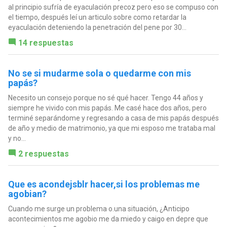
al principio sufría de eyaculación precoz pero eso se compuso con
el tiempo, después leí un articulo sobre como retardar la
eyaculación deteniendo la penetración del pene por 30...
14 respuestas
No se si mudarme sola o quedarme con mis
papás?
Necesito un consejo porque no sé qué hacer. Tengo 44 años y
siempre he vivido con mis papás. Me casé hace dos años, pero
terminé separándome y regresando a casa de mis papás después
de año y medio de matrimonio, ya que mi esposo me trataba mal
y no...
2 respuestas
Que es acondejsblr hacer,si los problemas me
agobian?
Cuando me surge un problema o.una situación, ¿Anticipo
acontecimientos me agobio me da miedo y caigo en depre que