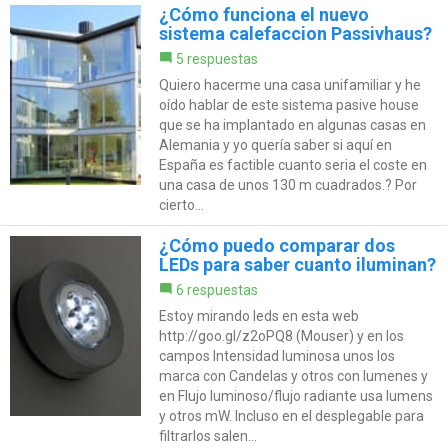
¿Cómo funciona el nuevo
sistema calefaccion Passivhaus?
5 respuestas
Quiero hacerme una casa unifamiliar y he
oído hablar de este sistema pasive house
que se ha implantado en algunas casas en
Alemania y yo quería saber si aquí en
España es factible cuanto seria el coste en
una casa de unos 130 m cuadrados.? Por
cierto...
¿Cómo puedo comparar dos
LEDs para saber cuanto iluminan?
6 respuestas
Estoy mirando leds en esta web
http://goo.gl/z2oPQ8 (Mouser) y en los
campos Intensidad luminosa unos los
marca con Candelas y otros con lumenes y
en Flujo luminoso/flujo radiante usa lumens
y otros mW. Incluso en el desplegable para
filtrarlos salen...