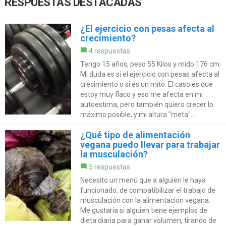
RESPUESTAS DESTACADAS
¿El ejercicio con pesas afecta al
crecimiento?
4 respuestas
Tengo 15 años, peso 55 Kilos y mido 176 cm.
Mi duda es si el ejercicio con pesas afecta al
crecimiento o si es un mito. El caso es que
estoy muy flaco y eso me afecta en mi
autoestima, pero también quiero crecer lo
máximo posible, y mi altura "meta"...
¿Qué tipo de alimentación
vegana puedo llevar para trabajar
la musculación?
5 respuestas
Necesito un menú que a alguien le haya
funcionado, de compatibilizar el trabajo de
musculación con la alimentación vegana.
Me gustaría si alguien tiene ejemplos de
dieta diaria para ganar volumen, tirando de