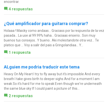
encontrar.
4 respuestas
¿Qué amplificador para guitarra comprar?
Holaaa ! Maicky como andaas... Graciass por la respuesta de la vez
pasada... La use al 99.99% haha... Graciaas enserio.. Son muy
buenos tus consejos.. Y bueno.. Aki molestandote otra vez... Te
platico que ... Voy a salir del pais a Gringolandiaa... Y...
1 respuesta
ALguien me podria traducir este tema
Heavy On My Heart I try to fly away but it's impossible And every
breath I take gives birth to deeper sighs And for a moment I am
weak So it's hard for me to speak Even though we're underneath
the same blue sky If I could paint a picture of this...
2 respuestas