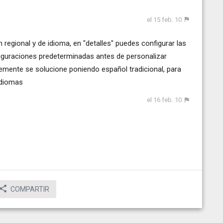
el 15 feb. 10
 regional y de idioma, en "detalles" puedes configurar las
figuraciones predeterminadas antes de personalizar
blemente se solucione poniendo español tradicional, para
idiomas
el 16 feb. 10
COMPARTIR