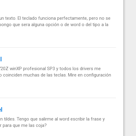
un texto. El teclado funciona perfectamente, pero no se
pongo que sera alguna opción o de word o del tipo a la
l
5720Z winXP profesional SP3 y todos los drivers me
o coinciden muchas de las teclas. Mire en configuración
l
 tildes. Tengo que salirme al word escribir la frase y
r para que me las coja?