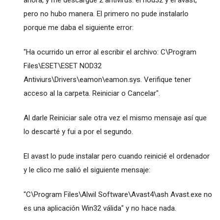
ahora, y me descargué 2 antivirus: el nod32 y el avast,
pero no hubo manera. El primero no pude instalarlo
porque me daba el siguiente error:
"Ha ocurrido un error al escribir el archivo: C\Program
Files\ESET\ESET NOD32
Antiviurs\Drivers\eamon\eamon.sys. Verifique tener
acceso al la carpeta. Reiniciar o Cancelar".
Al darle Reiniciar sale otra vez el mismo mensaje así que
lo descarté y fui a por el segundo.
El avast lo pude instalar pero cuando reinicié el ordenador
y le clico me salió el siguiente mensaje:
"C\Program Files\Alwil Software\Avast4\ash Avast.exe no
es una aplicación Win32 válida" y no hace nada.