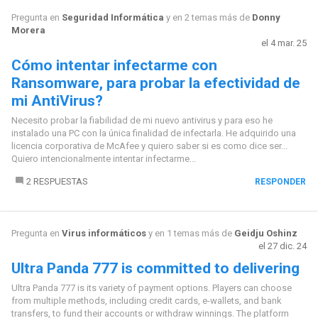
Pregunta en
Seguridad Informática
y en 2 temas más de
Donny
Morera
el 4 mar. 25
Cómo intentar infectarme con
Ransomware, para probar la efectividad de
mi AntiVirus?
Necesito probar la fiabilidad de mi nuevo antivirus y para eso he
instalado una PC con la única finalidad de infectarla. He adquirido una
licencia corporativa de McAfee y quiero saber si es como dice ser...
Quiero intencionalmente intentar infectarme...
2 RESPUESTAS
RESPONDER
Pregunta en
Virus informáticos
y en 1 temas más de
Geidju Oshinz
el 27 dic. 24
Ultra Panda 777 is committed to delivering
Ultra Panda 777 is its variety of payment options. Players can choose
from multiple methods, including credit cards, e-wallets, and bank
transfers, to fund their accounts or withdraw winnings. The platform