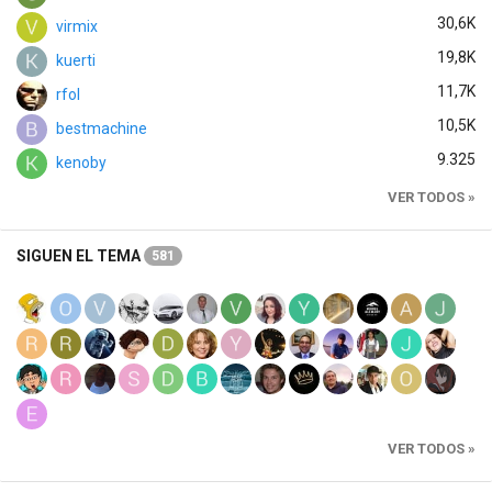
30,6K
virmix
19,8K
kuerti
11,7K
rfol
10,5K
bestmachine
9.325
kenoby
VER TODOS »
SIGUEN EL TEMA
581
VER TODOS »