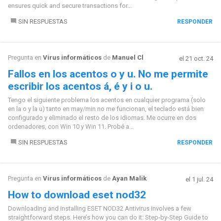
ensures quick and secure transactions for...
SIN RESPUESTAS
RESPONDER
Pregunta en
Virus informáticos
de
Manuel Cl
el 21 oct. 24
Fallos en los acentos o y u. No me permite
escribir los acentos á, é y i o u.
Tengo el siguiente problema los acentos en cualquier programa (solo
en la o y la u) tanto en may/min no me funcionan, el teclado está bien
configurado y eliminado el resto de los idiomas. Me ocurre en dos
ordenadores, con Win 10 y Win 11. Probé a...
SIN RESPUESTAS
RESPONDER
Pregunta en
Virus informáticos
de
Ayan Malik
el 1 jul. 24
How to download eset nod32
Downloading and installing ESET NOD32 Antivirus involves a few
straightforward steps. Here’s how you can do it: Step-by-Step Guide to