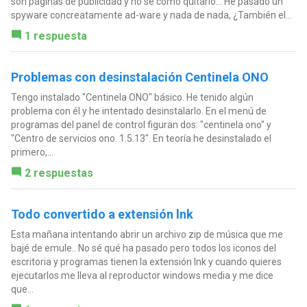
son páginas de publicidad y no se como quitarlo... He pasado un
spyware concreatamente ad-ware y nada de nada, ¿También el...
1 respuesta
Problemas con desinstalación Centinela ONO
Tengo instalado "Centinela ONO" básico. He tenido algún
problema con él y he intentado desinstalarlo. En el menú de
programas del panel de control figuran dos: "centinela ono" y
"Centro de servicios ono. 1.5.13". En teoría he desinstalado el
primero,...
2 respuestas
Todo convertido a extensión lnk
Esta mañana intentando abrir un archivo zip de música que me
bajé de emule.. No sé qué ha pasado pero todos los iconos del
escritoria y programas tienen la extensión lnk y cuando quieres
ejecutarlos me lleva al reproductor windows media y me dice
que...