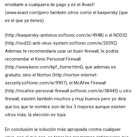
envidiarle a cualquiera de pago y es el Avast!
(www.avast.com)pero también otros como el kaspersky (que
es el que ya tienes)
(
http://kaspersky-antivirus.softonic.com/ie/4948
) o el NOD32
(
http://nod32-anti-virus-system.softonic.com/ie/20392
).
Ademas te recomendaría usar un buen firewall, te podría
recomendar el Kerio Personal Firewall
(
http://www.kerio.com/kpf_home.html
), que ademas es
gratuito; sino el Norton (
http://norton-internet-
security.softonic.com/ie/9907
), el McAfee Firewall
(
http://mcafee-personal-firewall.softonic.com/ie/38445
) u otro
firewall, existen también muchos y muy buenos pero yo diría
que los que te nombre son de los 3 mejores aunque existen
otros más, la elección es tuya.
En conclusión la solución más apropiada contra cualquier