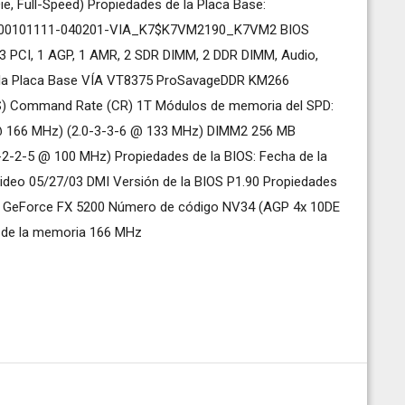
, Full-Speed) Propiedades de la Placa Base:
368-00101111-040201-VIA_K7$K7VM2190_K7VM2 BIOS
 PCI, 1 AGP, 1 AMR, 2 SDR DIMM, 2 DDR DIMM, Audio,
de la Placa Base VÍA VT8375 ProSavageDDR KM266
) Command Rate (CR) 1T Módulos de memoria del SPD:
 166 MHz) (2.0-3-3-6 @ 133 MHz) DIMM2 256 MB
-2-5 @ 100 MHz) Propiedades de la BIOS: Fecha de la
video 05/27/03 DMI Versión de la BIOS P1.90 Propiedades
ech. GeForce FX 5200 Número de código NV34 (AGP 4x 10DE
j de la memoria 166 MHz