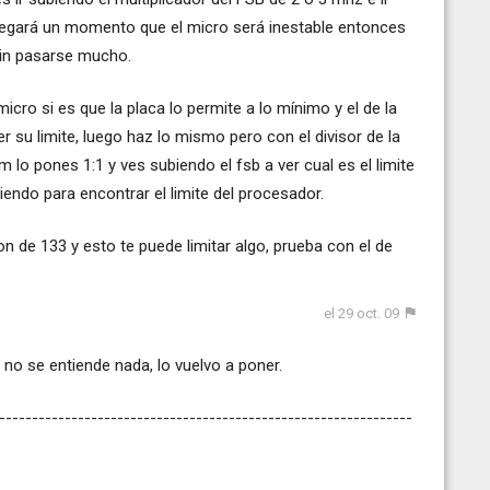
llegará un momento que el micro será inestable entonces
 sin pasarse mucho.
 micro si es que la placa lo permite a lo mínimo y el de la
 su limite, luego haz lo mismo pero con el divisor de la
am lo pones 1:1 y ves subiendo el fsb a ver cual es el limite
biendo para encontrar el limite del procesador.
 de 133 y esto te puede limitar algo, prueba con el de
el 29 oct. 09
 no se entiende nada, lo vuelvo a poner.
---------------------------------------------------------------