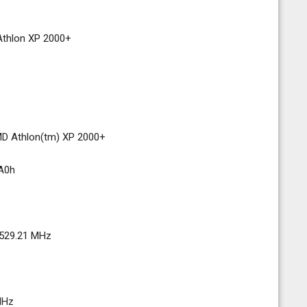
n XP 2000+
lon(tm) XP 2000+
0h
29.21 MHz
Hz