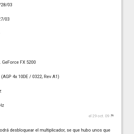
28/03
7/03
0
orce FX 5200
10DE / 0322, Rev A1)
z
Hz
el 29 oct. 09
podrá desbloquear el multiplicador, se que hubo unos que