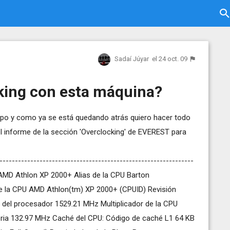
Sadaí Júyar
el 24 oct. 09
king con esta máquina?
o y como ya se está quedando atrás quiero hacer todo
 el informe de la sección 'Overclocking' de EVEREST para
---------------------------------------------------------------
 AMD Athlon XP 2000+ Alias de la CPU Barton
 la CPU AMD Athlon(tm) XP 2000+ (CPUID) Revisión
 del procesador 1529.21 MHz Multiplicador de la CPU
ria 132.97 MHz Caché del CPU: Código de caché L1 64 KB