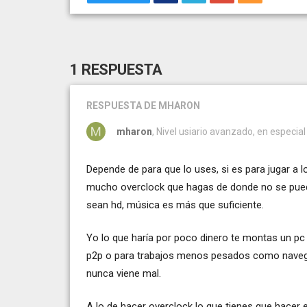
1 RESPUESTA
RESPUESTA
DE MHARON
mharon
, Nivel usiario avanzado, en especial
Depende de para que lo uses, si es para jugar a l
mucho overclock que hagas de donde no se puede 
sean hd, música es más que suficiente.
Yo lo que haría por poco dinero te montas un p
p2p o para trabajos menos pesados como navega
nunca viene mal.
A lo de hacer overclock lo que tienes que hacer e