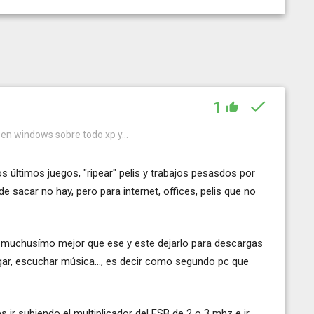
1
 en windows sobre todo xp y...
os últimos juegos, "ripear" pelis y trabajos pesasdos por
sacar no hay, pero para internet, offices, pelis que no
c muchusímo mejor que ese y este dejarlo para descargas
r, escuchar música..., es decir como segundo pc que
s ir subiendo el multiplicador del FSB de 2 o 3 mhz e ir