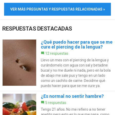
VER MÁS PREGUNTAS Y RESPUESTAS RELACIONADAS »
RESPUESTAS DESTACADAS
¿Qué puedo hacer para que se me
cure el piercing de la lengua?
12 respuestas
Llevo un mes con el piercing de la lengua y
curándomelo con agua con sal y betadine
bucal y no me duele ni nada, pero en la bola
de abajo me sale pus y tengo en un lado
como un cachito de carne. Decidme qué
puedo hacer para que se me cure ya.
¿Es normal no sentir hambre?
5 respuestas
Tengo 21 años. No me refiero a no tener
apetito pero esto es lo que me pasa, como