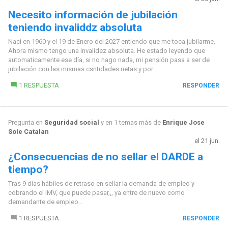
Necesito información de jubilación
teniendo invaliddz absoluta
Nací en 1960 y el 19 de Enero del 2027 entiendo que me toca jubilarme.
Ahora mismo tengo una invalidez absoluta. He estado leyendo que
automaticamente ese día, si no hago nada, mi pensión pasa a ser de
jubilación con las mismas csntidades netas y por...
1 RESPUESTA
RESPONDER
Pregunta en
Seguridad social
y en 1 temas más de
Enrique Jose
Sole Catalan
el 21 jun.
¿Consecuencias de no sellar el DARDE a
tiempo?
Tras 9 días hábiles de retraso en sellar la demanda de empleo y
cobrando el IMV, que puede pasar,,, ya entre de nuevo como
demandante de empleo...
1 RESPUESTA
RESPONDER