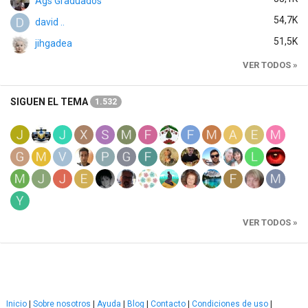
Ags Graduados
54,7K
david ..
51,5K
jihgadea
VER TODOS »
SIGUEN EL TEMA
1.532
VER TODOS »
Inicio
|
Sobre nosotros
|
Ayuda
|
Blog
|
Contacto
|
Condiciones de uso
|