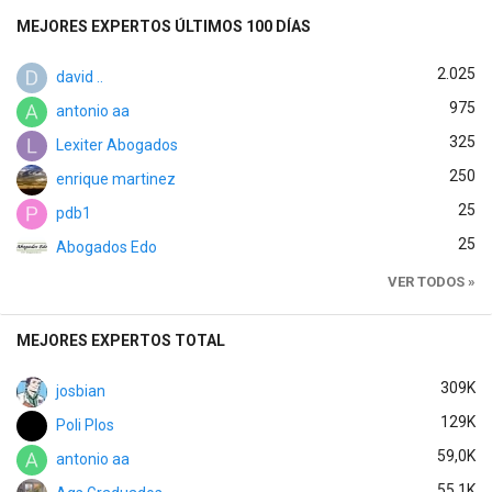
MEJORES EXPERTOS ÚLTIMOS 100 DÍAS
2.025
david ..
975
antonio aa
325
Lexiter Abogados
250
enrique martinez
25
pdb1
25
Abogados Edo
VER TODOS »
MEJORES EXPERTOS TOTAL
309K
josbian
129K
Poli Plos
59,0K
antonio aa
55,1K