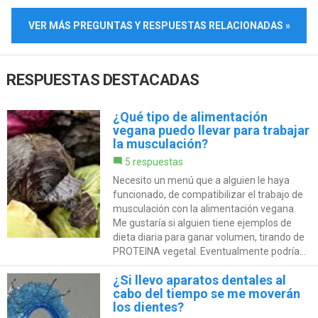
VER MÁS PREGUNTAS Y RESPUESTAS RELACIONADAS »
RESPUESTAS DESTACADAS
¿Qué tipo de alimentación
vegana puedo llevar para trabajar
la musculación?
5 respuestas
Necesito un menú que a alguien le haya
funcionado, de compatibilizar el trabajo de
musculación con la alimentación vegana.
Me gustaría si alguien tiene ejemplos de
dieta diaria para ganar volumen, tirando de
PROTEINA vegetal. Eventualmente podría...
¿Si llevo aparatos dentales al
cabo del tiempo se me moverán
los dientes?