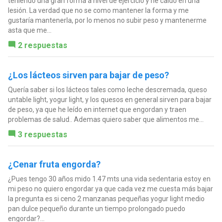
teniendo una gran forma a nivel de ejercicio y he caído en una
lesión. La verdad que no se como mantener la forma y me
gustaría mantenerla, por lo menos no subir peso y mantenerme
asta que me...
2 respuestas
¿Los lácteos sirven para bajar de peso?
Quería saber si los lácteos tales como leche descremada, queso
untable light, yogur light, y los quesos en general sirven para bajar
de peso, ya que he leído en internet que engordan y traen
problemas de salud.. Ademas quiero saber que alimentos me...
3 respuestas
¿Cenar fruta engorda?
¿Pues tengo 30 años mido 1.47 mts una vida sedentaria estoy en
mi peso no quiero engordar ya que cada vez me cuesta más bajar
la pregunta es si ceno 2 manzanas pequeñas yogur light medio
pan dulce pequeño durante un tiempo prolongado puedo
engordar?...