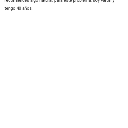
recomiendes algo natural, para este problema, soy varón y
tengo 40 años.