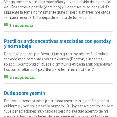
Vengo tomando pastillas hace años y tuve un olvido de la pastilla
de 12hs tome la pastilla (domingo) y luego tuve relaciones, al día
siguiente la tome normalmente (lunes), pero al martes me olvide
también recordé 12 hs deps de la hora de toma por lo...
1 respuesta
Pastillas anticonceptivas mezcladas con postday
y no me baja
De nuevo por aca, por favor... Que alguien me aclare: 1. El haber
tomado medicamentos para un diarrea (Bactron, buscapina,
liolactil, ¿Pantoprazol) puede disminuir la eficacia anticonceptiva?
Los tome faltando 4 pastillas para terminar mi blister 2....
2 respuestas
Duda sobre yasmin
Empecé a tomar yasmin por indicaciones de mi ginecóloga para
cuidarme y voy en la pastilla numero 10. Hoy estuve con mi novio y
tuve penetraciones muy rápidas pero no eyaculó adentro de mi
vagina. ¿Hay posibilidades de que quede embarazada? Estoy en...