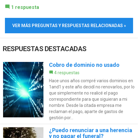
1 respuesta
VER MÁS PREGUNTAS Y RESPUESTAS RELACIONADAS »
RESPUESTAS DESTACADAS
Cobro de dominio no usado
4 respuestas
Hace unos años compré varios dominios en
1and1 y este año decidí no renovarlos, por lo
que simplemente no realicé el pago
correspondiente para que siguieran a mi
nombre. Desde la citada empresa me
reclaman el pago, aparte de gastos de
gestión por...
¿Puedo renunciar a una herencia
y no pagar el funeral?