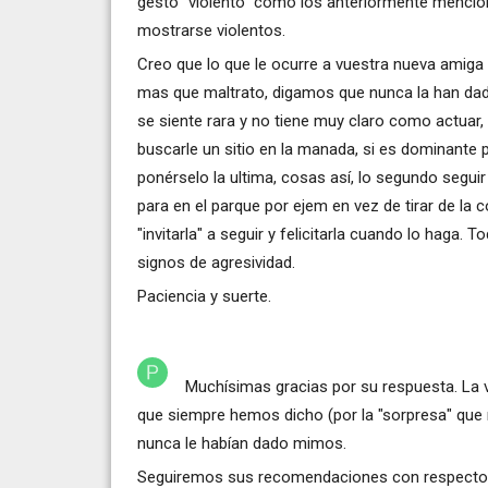
gesto "violento" como los anteriormente mencio
mostrarse violentos.
Creo que lo que le ocurre a vuestra nueva amiga p
mas que maltrato, digamos que nunca la han dado
se siente rara y no tiene muy claro como actuar,
buscarle un sitio en la manada, si es dominante p
ponérselo la ultima, cosas así, lo segundo segui
para en el parque por ejem en vez de tirar de la c
"invitarla" a seguir y felicitarla cuando lo haga
signos de agresividad.
Paciencia y suerte.
Muchísimas gracias por su respuesta. La 
que siempre hemos dicho (por la "sorpresa" que m
nunca le habían dado mimos.
Seguiremos sus recomendaciones con respecto a