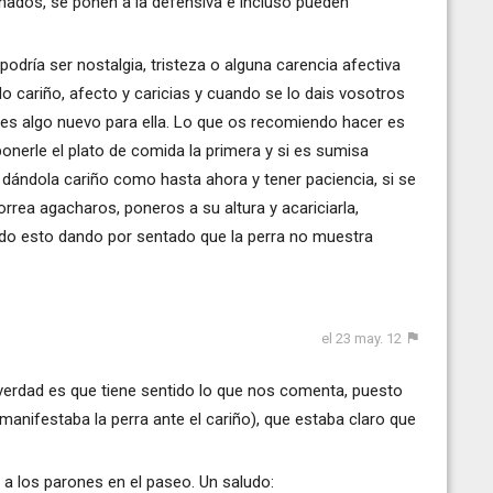
nados, se ponen a la defensiva e incluso pueden
odría ser nostalgia, tristeza o alguna carencia afectiva
 cariño, afecto y caricias y cuando se lo dais vosotros
 es algo nuevo para ella. Lo que os recomiendo hacer es
onerle el plato de comida la primera y si es sumisa
r dándola cariño como hasta ahora y tener paciencia, si se
orrea agacharos, poneros a su altura y acariciarla,
. Todo esto dando por sentado que la perra no muestra
el 23 may. 12
verdad es que tiene sentido lo que nos comenta, puesto
anifestaba la perra ante el cariño), que estaba claro que
 los parones en el paseo. Un saludo: