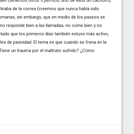
 bien (tenemos otros 3 perritos, uno de ellos un cachorro,
, tiraba de la correa (creemos que nunca había sido
emanas, sin embargo, que en medio de los paseos se
, no responde bien a las llamadas, no come bien y no
ptado que los primeros días también estuvo más activo,
les de pasividad. El tema es que cuando se frena en la
. ¿Tiene un trauma por el maltrato sufrido? ¿Cómo