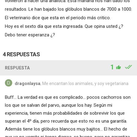
volvieron a hacer una analítica. Esta mañana nos han dado los
resultados. Le han bajado los glóbulos blancos de 7000 a 1000.
El veterinario dice que esta en el periodo más critico.
Hoy es el sexto día que esta ingresada. Que opina usted ¿?
Debo tener esperanza ¿?
4 RESPUESTAS
1
RESPUESTA
dragonlaysa
, Me encantan los animales, y soy vegetariana
Buff... La verdad es que es complicado... pocos cachorros son
los que se salvan del parvo, aunque los hay. Según mi
experiencia, tienen más probabilidades de sobrevivir los que
superan el 4º día, pero recuerda que esto no es una garantía.
Además tiene los glóbulos blancos muy bajitos... El hecho de
que ya no vomite ni tenga diarrea, es bueno, pero no garantiza