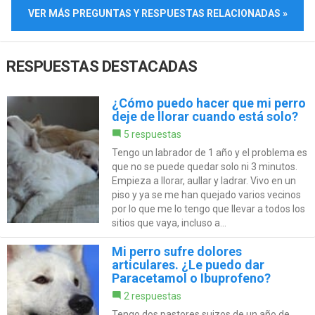
VER MÁS PREGUNTAS Y RESPUESTAS RELACIONADAS »
RESPUESTAS DESTACADAS
¿Cómo puedo hacer que mi perro
deje de llorar cuando está solo?
5 respuestas
Tengo un labrador de 1 año y el problema es
que no se puede quedar solo ni 3 minutos.
Empieza a llorar, aullar y ladrar. Vivo en un
piso y ya se me han quejado varios vecinos
por lo que me lo tengo que llevar a todos los
sitios que vaya, incluso a...
Mi perro sufre dolores
articulares. ¿Le puedo dar
Paracetamol o Ibuprofeno?
2 respuestas
Tengo dos pastores suizos de un año de