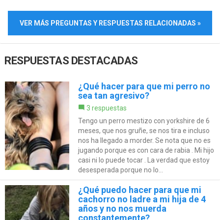
VER MÁS PREGUNTAS Y RESPUESTAS RELACIONADAS »
RESPUESTAS DESTACADAS
¿Qué hacer para que mi perro no
sea tan agresivo?
3 respuestas
Tengo un perro mestizo con yorkshire de 6
meses, que nos gruñe, se nos tira e incluso
nos ha llegado a morder. Se nota que no es
jugando porque es con cara de rabia . Mi hijo
casi ni lo puede tocar . La verdad que estoy
desesperada porque no lo...
¿Qué puedo hacer para que mi
cachorro no ladre a mi hija de 4
años y no nos muerda
constantemente?