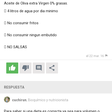
Aceite de Oliva extra Virgen 0% grasas.
 4 litros de agua por dia minimo
 No consumir fritos
 No consumir ningun embutido
 NO SALSAS
el 22 mar. 16
RESPUESTA
cuchirun
, Bioquímico y nutricionista
Para saber si una dieta es correcta ya sea para volumen o