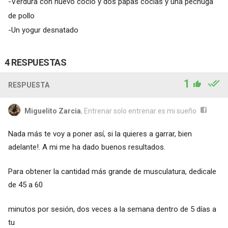
-Verdura con huevo coció y dos papas cocías y una pechuga
de pollo
-Un yogur desnatado
4 RESPUESTAS
1
RESPUESTA
Miguelito Zarcia
, Entrenar solo entrenar es mi sueño
Nada más te voy a poner así, si la quieres a garrar, bien
adelante!. A mi me ha dado buenos resultados.
Para obtener la cantidad más grande de musculatura, dedicale
de 45 a 60
minutos por sesión, dos veces a la semana dentro de 5 días a
tu