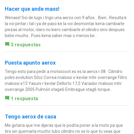
Hacer que ande mass!
Wenass! Soi de lugo i tngo una aerox con 9 años... Bien.. Resulta k
la voi pintar i tal i ya de paso ke la voi desmontar keria cambiarle
piezas al motor, claro no kiero cambiarle el cilindro sino despues
bebe mucho.. Pues keria saber mas o menos ke...
3 respuestas
Puesta apunto aerox
Tengo esto para pedir a motoscoot.es es la aerox r 08 : Cilindro
polini evolution 50cc Correa malossi x-kevlar mhr overrange Filtro
malossi e13 Yasuni r kevlar Dellorto 17,5 Variador malossi mhr
overrange 2005 Pulmón stage6 Embrague stag6 torque...
1 respuesta
Tengo aerox de casa
Me gstaria que me dijeras que le podría poner a la moto pa que
tire sin quemarla mucho tubo cilindro no se lo que tu veas que