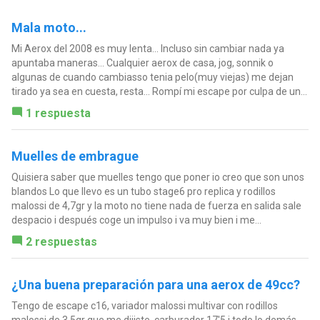
Mala moto...
Mi Aerox del 2008 es muy lenta... Incluso sin cambiar nada ya
apuntaba maneras... Cualquier aerox de casa, jog, sonnik o
algunas de cuando cambiasso tenia pelo(muy viejas) me dejan
tirado ya sea en cuesta, resta... Rompí mi escape por culpa de un...
1 respuesta
Muelles de embrague
Quisiera saber que muelles tengo que poner io creo que son unos
blandos Lo que llevo es un tubo stage6 pro replica y rodillos
malossi de 4,7gr y la moto no tiene nada de fuerza en salida sale
despacio i después coge un impulso i va muy bien i me...
2 respuestas
¿Una buena preparación para una aerox de 49cc?
Tengo de escape c16, variador malossi multivar con rodillos
malossi de 3,5gr que me dijiste, carburador 17'5 i todo lo demás