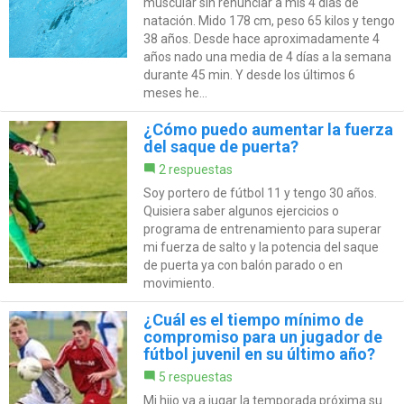
muscular sin renunciar a mis 4 dias de
natación. Mido 178 cm, peso 65 kilos y tengo
38 años. Desde hace aproximadamente 4
años nado una media de 4 días a la semana
durante 45 min. Y desde los últimos 6
meses he...
¿Cómo puedo aumentar la fuerza
del saque de puerta?
2 respuestas
Soy portero de fútbol 11 y tengo 30 años.
Quisiera saber algunos ejercicios o
programa de entrenamiento para superar
mi fuerza de salto y la potencia del saque
de puerta ya con balón parado o en
movimiento.
¿Cuál es el tiempo mínimo de
compromiso para un jugador de
fútbol juvenil en su último año?
5 respuestas
Mi hijo va a jugar la temporada próxima su