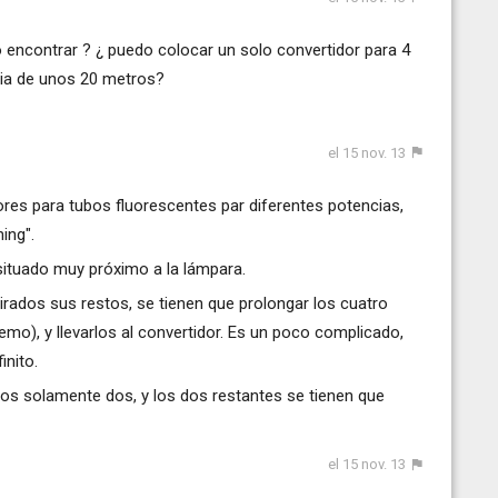
o encontrar ? ¿ puedo colocar un solo convertidor para 4
ncia de unos 20 metros?
el 15 nov. 13
res para tubos fluorescentes par diferentes potencias,
ing".
situado muy próximo a la lámpara.
tirados sus restos, se tienen que prolongar los cuatro
emo), y llevarlos al convertidor. Es un poco complicado,
inito.
ros solamente dos, y los dos restantes se tienen que
el 15 nov. 13