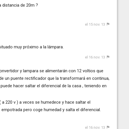
a distancia de 20m ?
el 15 nov. 13
situado muy próximo a la lámpara.
el 16 nov. 13
nvertidor y lampara se alimentarán con 12 voltios que
e un puente rectificador que la transformará en continua,
uede hacer saltar el diferencial de la casa , teniendo en
 a 220 v ) a veces se humedece y hace saltar el
ie empotrada pero coge humedad y salta el diferencial.
el 16 nov. 13