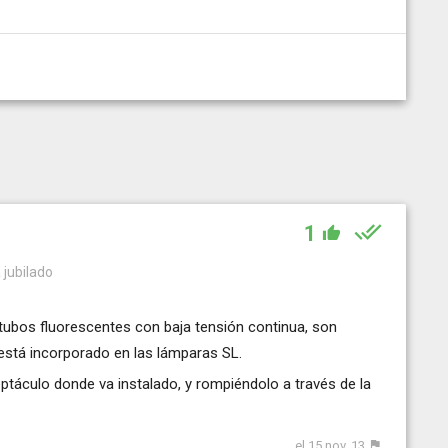
1
 jubilado
 tubos fluorescentes con baja tensión continua, son
 está incorporado en las lámparas SL.
ptáculo donde va instalado, y rompiéndolo a través de la
el 15 nov. 13