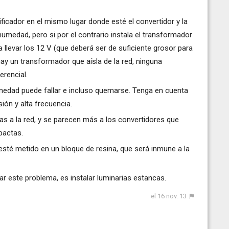
tificador en el mismo lugar donde esté el convertidor y la
umedad, pero si por el contrario instala el transformador
va a llevar los 12 V (que deberá ser de suficiente grosor para
ay un transformador que aísla de la red, ninguna
erencial.
umedad puede fallar e incluso quemarse. Tenga en cuenta
sión y alta frecuencia.
as a la red, y se parecen más a los convertidores que
pactas.
 esté metido en un bloque de resina, que será inmune a la
 este problema, es instalar luminarias estancas.
el 16 nov. 13