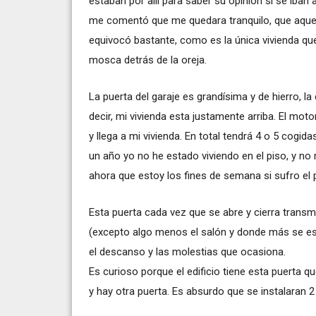
estaban por allí para saber su opinión si se iban 
me comentó que me quedara tranquilo, que aquel
equivocó bastante, como es la única vivienda qu
mosca detrás de la oreja.
La puerta del garaje es grandísima y de hierro, la 
decir, mi vivienda esta justamente arriba. El mot
y llega a mi vivienda. En total tendrá 4 o 5 cogid
un año yo no he estado viviendo en el piso, y no
ahora que estoy los fines de semana si sufro el
Esta puerta cada vez que se abre y cierra transm
(excepto algo menos el salón y donde más se esc
el descanso y las molestias que ocasiona.
Es curioso porque el edificio tiene esta puerta 
y hay otra puerta. Es absurdo que se instalaran 2