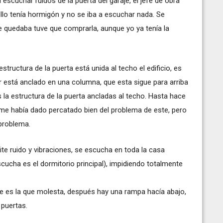
a escuchar ruidos de la puerta del garaje, el jefe de obra
lo tenía hormigón y no se iba a escuchar nada. Se
e quedaba tuve que comprarla, aunque yo ya tenía la
estructura de la puerta está unida al techo el edificio, es
or está anclado en una columna, que esta sigue para arriba
as la estructura de la puerta ancladas al techo. Hasta hace
 me había dado percatado bien del problema de este, pero
 problema.
ite ruido y vibraciones, se escucha en toda la casa
ucha es el dormitorio principal), impidiendo totalmente
que es la que molesta, después hay una rampa hacía abajo,
 puertas.