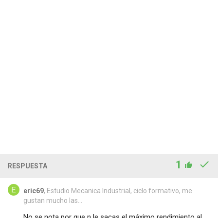
1
RESPUESTA
eric69
, Estudio Mecanica Industrial, ciclo formativo, me
gustan mucho las...
No se nota por que n le sacas el máximo rendimiento al