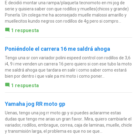
E decidió montar una rampa/plaqueta tecnomoto en mi jog de
serie y quisiera saber con que rodillos y muelles(chicos y grande)
Ponerla. Un colega me ha aconsejado muelle malossi amarillo y
muellecitos kundo negros con rodillos de 4g pero si compro...
1 respuesta
Poniéndole el carrera 16 me saldrá ahoga
Tengo una sr con variador polini espeed control con rodillos de 3,6
i4, 9 i me venden un carrera 16 pero quiero si con ese tubo la moto
me saldrá ahoga que tardara en salir i como saber como estará
bien por dentro i que vale pa mi moto i como poner...
1 respuesta
Yamaha jog RR moto gp
Uenas, tengo una jog rr moto gp y si puedes aclararme estas
dudas que tengo me arias un gran favor.. Mira, quiero cambiarle el
variador, rodillos, embrague, correa, caja de laminas, muelle, chicle
y transmisión larga, el problema es que no se que...