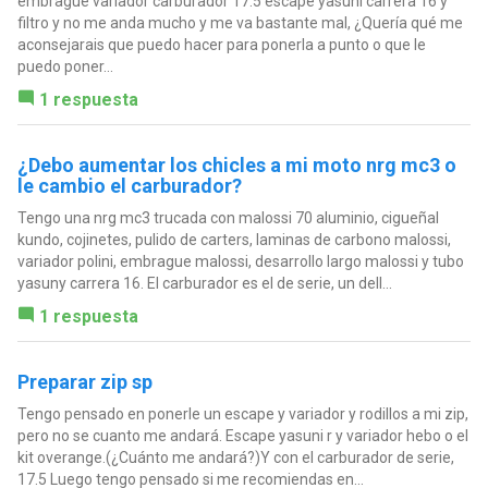
embrague variador carburador 17.5 escape yasuni carrera 16 y
filtro y no me anda mucho y me va bastante mal, ¿Quería qué me
aconsejarais que puedo hacer para ponerla a punto o que le
puedo poner...
1 respuesta
¿Debo aumentar los chicles a mi moto nrg mc3 o
le cambio el carburador?
Tengo una nrg mc3 trucada con malossi 70 aluminio, cigueñal
kundo, cojinetes, pulido de carters, laminas de carbono malossi,
variador polini, embrague malossi, desarrollo largo malossi y tubo
yasuny carrera 16. El carburador es el de serie, un dell...
1 respuesta
Preparar zip sp
Tengo pensado en ponerle un escape y variador y rodillos a mi zip,
pero no se cuanto me andará. Escape yasuni r y variador hebo o el
kit overange.(¿Cuánto me andará?)Y con el carburador de serie,
17.5 Luego tengo pensado si me recomiendas en...