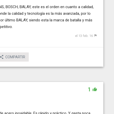
S, BOSCH, BALAY, este es el orden en cuanto a calidad,
nde la calidad y tecnología es la más avanzada, por lo
por último BALAY, siendo esta la marca de batalla y más
etitivo.
el 13 feb. 16
COMPARTIR
1
e acero inoxidable. Es rápido y práctico. Y gasta poca