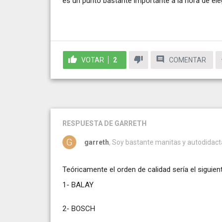
es un punto bastante importante a la hora de ele
VOTAR
2
COMENTAR
RESPUESTA
DE GARRETH
garreth
, Soy bastante manitas y autodidact
Teóricamente el orden de calidad sería el siguie
1- BALAY
2- BOSCH