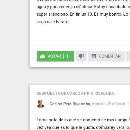
agua y poca energia eléctrica. Estoy encantado c
super silencioso. En fin un 10. Es muy bonito. Lo
larga sale barato.
VOTAR
1
COMENTAR
RESPUESTA
DE CARLOS PRIO RIVACOBA
Carlos Prio Rivacoba
, más de 25 años de e
Tome nota de lo que se comenta de mis compañe
vez vea que es lo que le gusta, comparey vera l