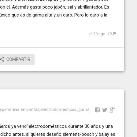
on él. Además gasta poco jabón, sal y abrillantador. Es
 único que es de gama alta y un caro. Pero lo caro a la
el 29 ago. 19
COMPARTIR
xperiencia en ventas,electrodomésticos,,gama...
ros ya vendí electrodomésticos durante 30 años y una
o dicho antes, si quieres deseño siemens-bosch y balay es