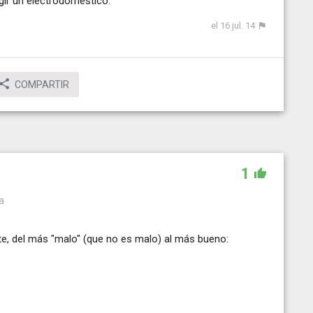
gir un electrodoméstico.
el 16 jul. 14
COMPARTIR
1
a
nte, del más "malo" (que no es malo) al más bueno: