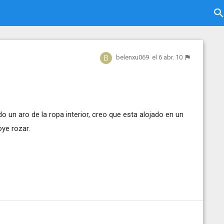
belenxu069
el 6 abr. 10
un aro de la ropa interior, creo que esta alojado en un
oye rozar.