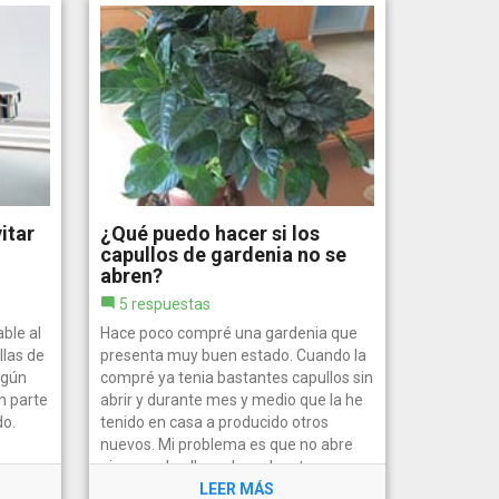
itar
¿Qué puedo hacer si los
capullos de gardenia no se
abren?
5 respuestas
ble al
Hace poco compré una gardenia que
llas de
presenta muy buen estado. Cuando la
lgún
compré ya tenia bastantes capullos sin
n parte
abrir y durante mes y medio que la he
do.
tenido en casa a producido otros
nuevos. Mi problema es que no abre
ninguno de ellos, y hoy al cortar...
LEER MÁS