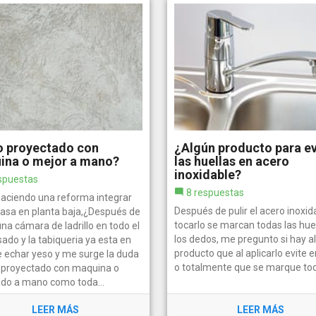
o proyectado con
¿Algún producto para ev
ina o mejor a mano?
las huellas en acero
inoxidable?
spuestas
8 respuestas
haciendo una reforma integrar
Después de pulir el acero inoxida
casa en planta baja,¿Después de
tocarlo se marcan todas las hue
na cámara de ladrillo en todo el
los dedos, me pregunto si hay a
ado y la tabiqueria ya esta en
producto que al aplicarlo evite e
e echar yeso y me surge la duda
o totalmente que se marque to
el proyectado con maquina o
do a mano como toda...
LEER MÁS
LEER MÁS