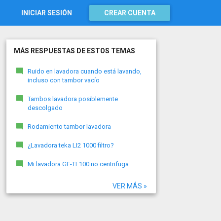
INICIAR SESIÓN
CREAR CUENTA
MÁS RESPUESTAS DE ESTOS TEMAS
Ruido en lavadora cuando está lavando,
incluso con tambor vacío
Tambos lavadora posiblemente
descolgado
Rodamiento tambor lavadora
¿Lavadora teka LI2 1000 filtro?
Mi lavadora GE-TL100 no centrifuga
VER MÁS »