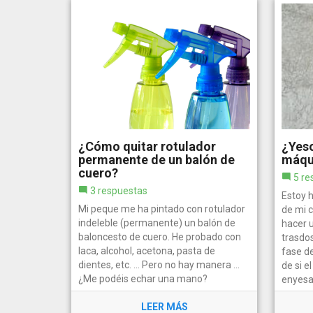
¿Cómo quitar rotulador
¿Yes
permanente de un balón de
máqu
cuero?
5 re
3 respuestas
Estoy 
Mi peque me ha pintado con rotulador
de mi 
indeleble (permanente) un balón de
hacer u
baloncesto de cuero. He probado con
trasdos
laca, alcohol, acetona, pasta de
fase d
dientes, etc. ... Pero no hay manera ...
de si 
¿Me podéis echar una mano?
enyesa
LEER MÁS