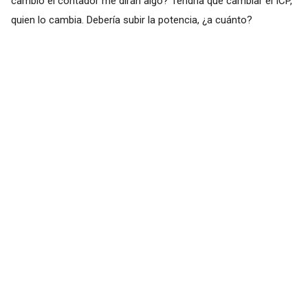
cambio el contador me dirán algo? Tendría que cambiar el ICP,
quien lo cambia. Debería subir la potencia, ¿a cuánto?