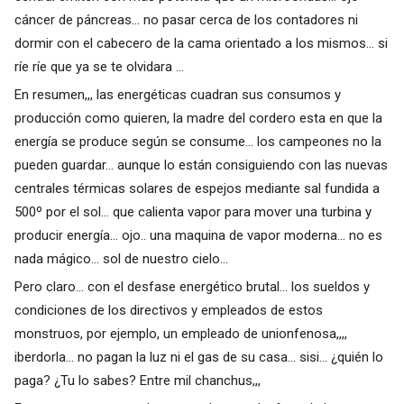
cáncer de páncreas... no pasar cerca de los contadores ni
dormir con el cabecero de la cama orientado a los mismos... si
ríe ríe que ya se te olvidara ...
En resumen,,, las energéticas cuadran sus consumos y
producción como quieren, la madre del cordero esta en que la
energía se produce según se consume... los campeones no la
pueden guardar... aunque lo están consiguiendo con las nuevas
centrales térmicas solares de espejos mediante sal fundida a
500º por el sol... que calienta vapor para mover una turbina y
producir energía... ojo.. una maquina de vapor moderna... no es
nada mágico... sol de nuestro cielo...
Pero claro... con el desfase energético brutal... los sueldos y
condiciones de los directivos y empleados de estos
monstruos, por ejemplo, un empleado de unionfenosa,,,,
iberdorla... no pagan la luz ni el gas de su casa... sisi... ¿quién lo
paga? ¿Tu lo sabes? Entre mil chanchus,,,