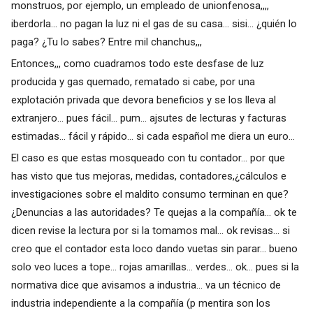
monstruos, por ejemplo, un empleado de unionfenosa,,,,
iberdorla... no pagan la luz ni el gas de su casa... sisi... ¿quién lo
paga? ¿Tu lo sabes? Entre mil chanchus,,,
Entonces,,, como cuadramos todo este desfase de luz
producida y gas quemado, rematado si cabe, por una
explotación privada que devora beneficios y se los lleva al
extranjero... pues fácil... pum... ajsutes de lecturas y facturas
estimadas... fácil y rápido... si cada español me diera un euro...
El caso es que estas mosqueado con tu contador... por que
has visto que tus mejoras, medidas, contadores,¿cálculos e
investigaciones sobre el maldito consumo terminan en que?
¿Denuncias a las autoridades? Te quejas a la compañía... ok te
dicen revise la lectura por si la tomamos mal... ok revisas... si
creo que el contador esta loco dando vuetas sin parar... bueno
solo veo luces a tope... rojas amarillas... verdes... ok... pues si la
normativa dice que avisamos a industria... va un técnico de
industria independiente a la compañía (p mentira son los