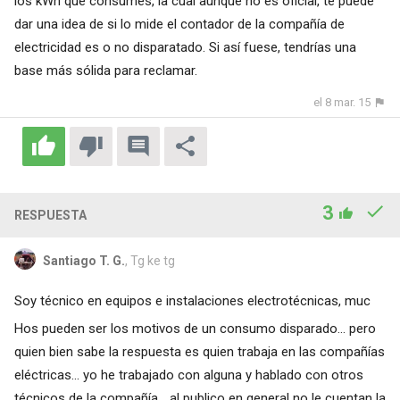
los kWh que consumes, la cual aunque no es oficial, te puede
dar una idea de si lo mide el contador de la compañía de
electricidad es o no disparatado. Si así fuese, tendrías una
base más sólida para reclamar.
el 8 mar. 15
3
RESPUESTA
Santiago T. G.
, Tg ke tg
Soy técnico en equipos e instalaciones electrotécnicas, muc
Hos pueden ser los motivos de un consumo disparado... pero
quien bien sabe la respuesta es quien trabaja en las compañías
eléctricas... yo he trabajado con alguna y hablado con otros
técnicos de la compañía... al publico en general no le cuentan la