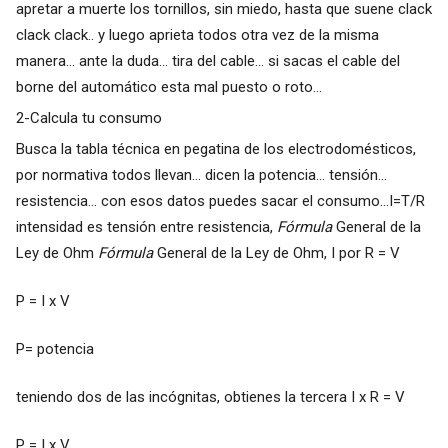
apretar a muerte los tornillos, sin miedo, hasta que suene clack
clack clack.. y luego aprieta todos otra vez de la misma
manera... ante la duda... tira del cable... si sacas el cable del
borne del automático esta mal puesto o roto...
2-Calcula tu consumo
Busca la tabla técnica en pegatina de los electrodomésticos,
por normativa todos llevan... dicen la potencia... tensión...
resistencia... con esos datos puedes sacar el consumo...I=T/R
intensidad es tensión entre resistencia,
Fórmula
General de la
Ley de Ohm
Fórmula
General de la Ley de Ohm, I por R = V
P = I x V
P= potencia
teniendo dos de las incógnitas, obtienes la tercera I x R = V
P = I x V