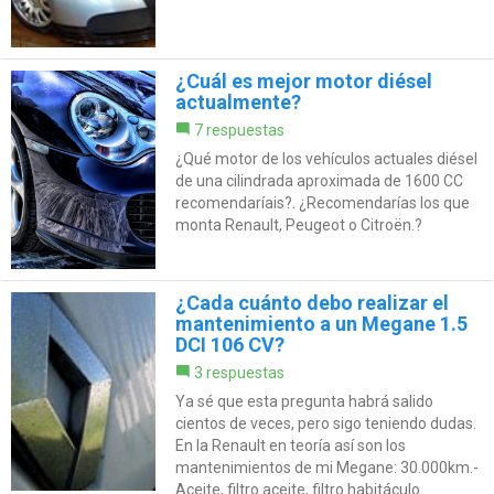
¿Cuál es mejor motor diésel
actualmente?
7 respuestas
¿Qué motor de los vehículos actuales diésel
de una cilindrada aproximada de 1600 CC
recomendaríais?. ¿Recomendarías los que
monta Renault, Peugeot o Citroën.?
¿Cada cuánto debo realizar el
mantenimiento a un Megane 1.5
DCI 106 CV?
3 respuestas
Ya sé que esta pregunta habrá salido
cientos de veces, pero sigo teniendo dudas.
En la Renault en teoría así son los
mantenimientos de mi Megane: 30.000km.-
Aceite, filtro aceite, filtro habitáculo.