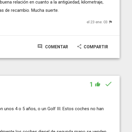
buena relación en cuanto a la antigüedad, kilometraje,
as de recambio. Mucha suerte.
el 23 ene. 03
COMENTAR
COMPARTIR
1
n unos 4 o 5 años, o un Golf III. Estos coches no han
malmente los coches diesel de segunda mano se venden