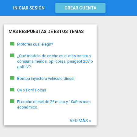
INICIAR SESIÓN
CREAR CUENTA
MÁS RESPUESTAS DE ESTOS TEMAS
Motores cual elegir?
¿Qué modelo de coche es el más barato y
consuma menos, opl corsa, peugeot 207 o
golf IV?
Bomba inyectora vehículo diesel
C4 o Ford Focus
El coche diesel de 2ª mano y 10años mas
económico.
VER MÁS »