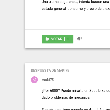
Una ultima sugerencia, intenta buscar una 
estado general, consumo y precio de piez
VOTAR
1
RESPUESTA
DE MAKI75
maki75
¿Por 6000? Puede mirarte un Seat Ibiza co
dado problemas de mecánica.
El problema viene cuando es diesel. Nor