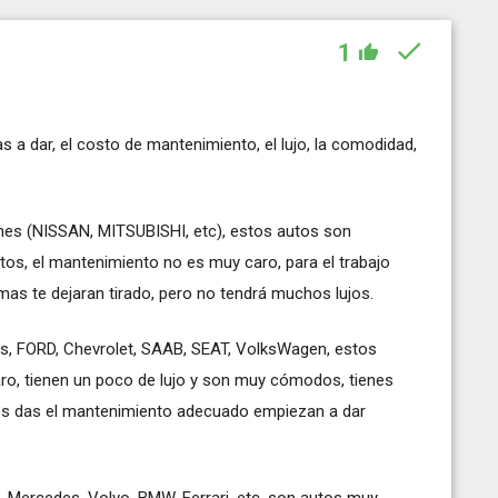
1
s a dar, el costo de mantenimiento, el lujo, la comodidad,
es (NISSAN, MITSUBISHI, etc), estos autos son
tos, el mantenimiento no es muy caro, para el trabajo
mas te dejaran tirado, pero no tendrá muchos lujos.
s, FORD, Chevrolet, SAAB, SEAT, VolksWagen, estos
ro, tienen un poco de lujo y son muy cómodos, tienes
les das el mantenimiento adecuado empiezan a dar
 Mercedes, Volvo, BMW, Ferrari, etc, son autos muy