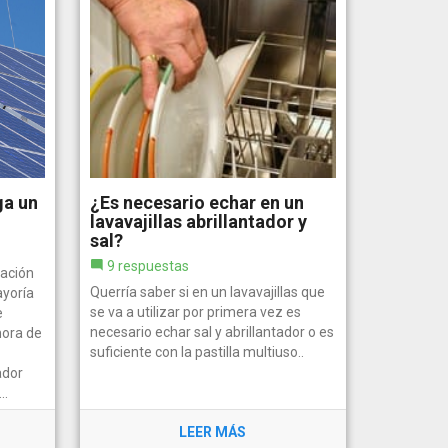
ga un
¿Es necesario echar en un
lavavajillas abrillantador y
sal?
9 respuestas
ación
Querría saber si en un lavavajillas que
ayoría
se va a utilizar por primera vez es
e
necesario echar sal y abrillantador o es
hora de
suficiente con la pastilla multiuso..
ador
..
LEER MÁS