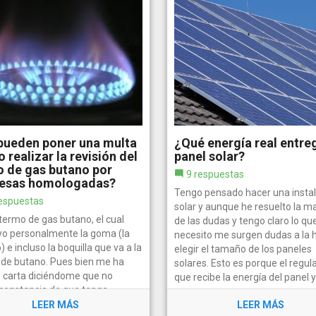
pueden poner una multa
¿Qué energía real entre
o realizar la revisión del
panel solar?
 de gas butano por
9 respuestas
esas homologadas?
Tengo pensado hacer una instal
espuestas
solar y aunque he resuelto la m
termo de gas butano, el cual
de las dudas y tengo claro lo qu
 yo personalmente la goma (la
necesito me surgen dudas a la 
 e incluso la boquilla que va a la
elegir el tamaño de los paneles
a de butano. Pues bien me ha
solares. Esto es porque el regul
o carta diciéndome que no
que recibe la energía del panel y.
 constancia de que tenga
da la revisión y que lo haga o...
LEER MÁS
LEER MÁS