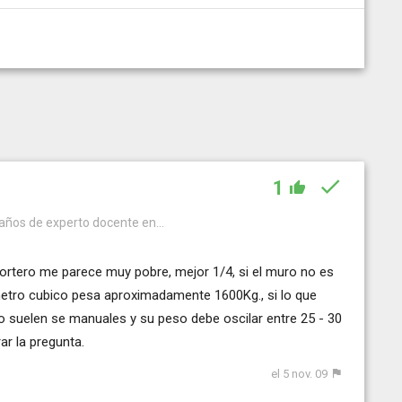
1
años de experto docente en...
mortero me parece muy pobre, mejor 1/4, si el muro no es
r metro cubico pesa aproximadamente 1600Kg., si lo que
o suelen se manuales y su peso debe oscilar entre 25 - 30
rar la pregunta.
el 5 nov. 09