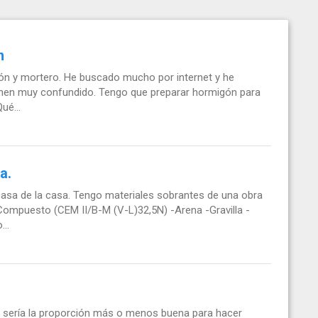
n
gón y mortero. He buscado mucho por internet y he
enen muy confundido. Tengo que preparar hormigón para
ué...
a.
 casa de la casa. Tengo materiales sobrantes de una obra
ompuesto (CEM II/B-M (V-L)32,5N) -Arena -Gravilla -
..
l sería la proporción más o menos buena para hacer