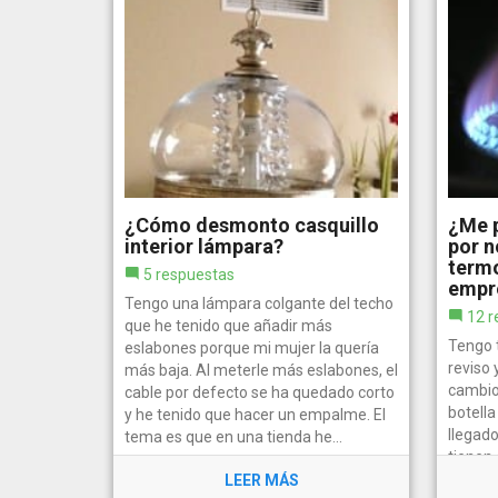
¿Cómo desmonto casquillo
¿Me 
interior lámpara?
por n
termo
5 respuestas
empr
Tengo una lámpara colgante del techo
12 r
que he tenido que añadir más
Tengo 
eslabones porque mi mujer la quería
reviso
más baja. Al meterle más eslabones, el
cambio)
cable por defecto se ha quedado corto
botell
y he tenido que hacer un empalme. El
llegad
tema es que en una tienda he...
tienen
realiza
LEER MÁS