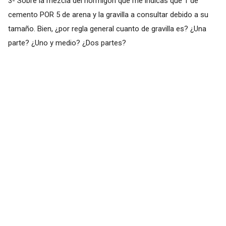
3- Sobre la mezcla del hormigón que me indicas que 1 de
cemento POR 5 de arena y la gravilla a consultar debido a su
tamaño. Bien, ¿por regla general cuanto de gravilla es? ¿Una
parte? ¿Uno y medio? ¿Dos partes?