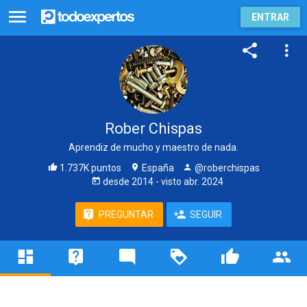
ENTRAR
Rober Chispas
Aprendiz de mucho y maestro de nada.
1.737K puntos
España
@roberchispas
desde
2014
- visto
abr. 2024
PREGUNTAR
SEGUIR