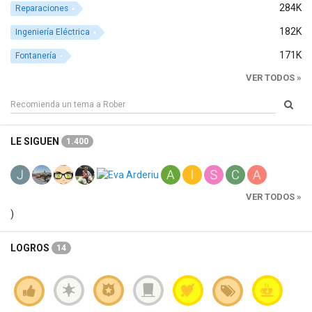
284K
Reparaciones
182K
Ingeniería Eléctrica
171K
Fontanería
VER TODOS »
LE SIGUEN
1.400
VER TODOS »
)
LOGROS
14