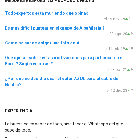
MEJORES RESPUESTAS PROPORCIONADAS
Todoexpertos esta muriendo que opinas
11
el 19 nov. 19
Es muy difícil puntuar en el grupo de Albañilería ?
5
el 22 ago. 20
Como se puede colgar una foto aquí
10
el 15 feb. 19
Que opinan sobre estas motivaciones para participar en el
Foro ? Sugieren otras ?
6
el 23 oct. 21
¿Por qué se decidió usar el color AZUL para el cable de
Neutro?
2
el 12 dic. 23
EXPERIENCIA
Lo bueno no es saber de todo, sino tener el Whatsapp del que
sabe de todo.