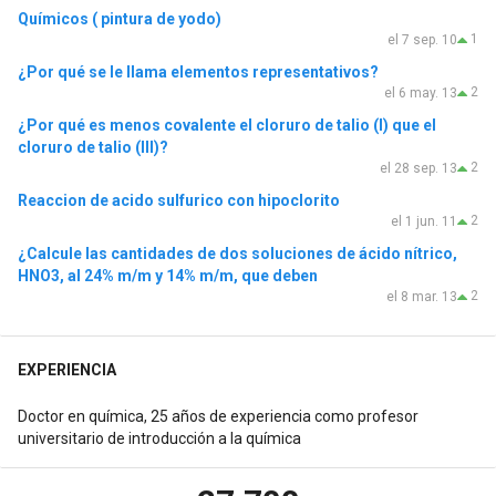
Químicos ( pintura de yodo)
1
el 7 sep. 10
¿Por qué se le llama elementos representativos?
2
el 6 may. 13
¿Por qué es menos covalente el cloruro de talio (I) que el
cloruro de talio (III)?
2
el 28 sep. 13
Reaccion de acido sulfurico con hipoclorito
2
el 1 jun. 11
¿Calcule las cantidades de dos soluciones de ácido nítrico,
HNO3, al 24% m/m y 14% m/m, que deben
2
el 8 mar. 13
EXPERIENCIA
Doctor en química, 25 años de experiencia como profesor
universitario de introducción a la química