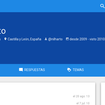
to
s
Castilla y León, España
@nilharto
desde
2009
- visto
2010
RESPUESTAS
TEMAS
el 20 ago. 13
el 7 jul. 10