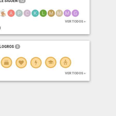
LE SIGUEN
12
VER TODOS »
)
LOGROS
5
VER TODOS »