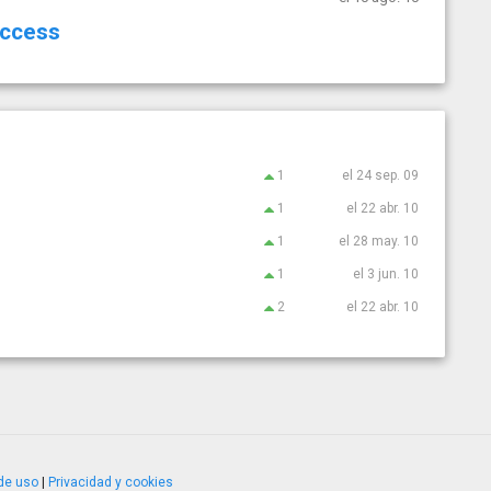
access
1
el 24 sep. 09
1
el 22 abr. 10
1
el 28 may. 10
1
el 3 jun. 10
2
el 22 abr. 10
de uso
|
Privacidad y cookies