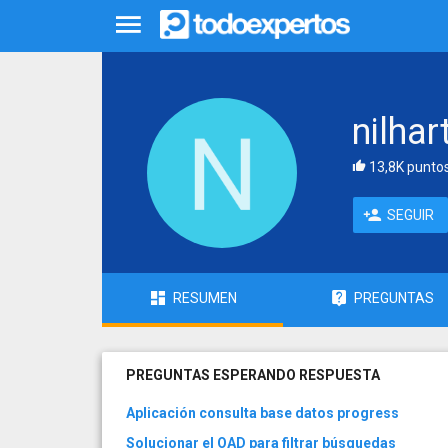
nilhar
13,8K punto
SEGUIR
RESUMEN
PREGUNTAS
PREGUNTAS ESPERANDO RESPUESTA
Aplicación consulta base datos progress
Solucionar el OAD para filtrar búsquedas