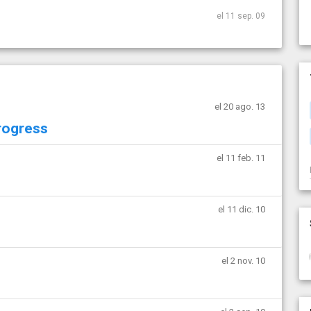
el 11 sep. 09
el 20 ago. 13
rogress
el 11 feb. 11
el 11 dic. 10
el 2 nov. 10