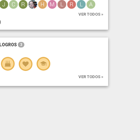
VER TODOS »
)
LOGROS
3
VER TODOS »