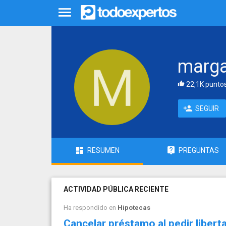
marga
22,1K punto
SEGUIR
RESUMEN
PREGUNTAS
ACTIVIDAD PÚBLICA RECIENTE
Ha respondido en
Hipotecas
Cancelar préstamo al pedir libert