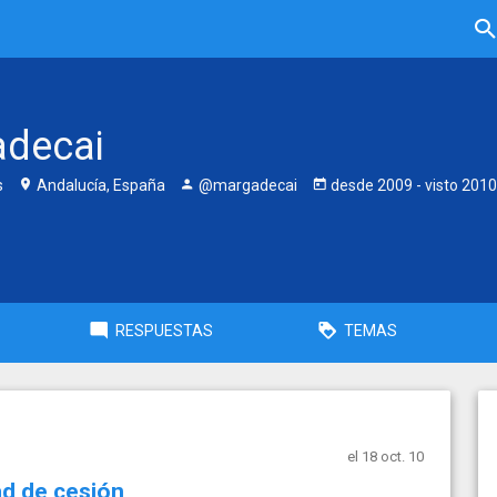
decai
s
Andalucía, España
@margadecai
desde
2009
- visto
2010
RESPUESTAS
TEMAS
el 18 oct. 10
ad de cesión