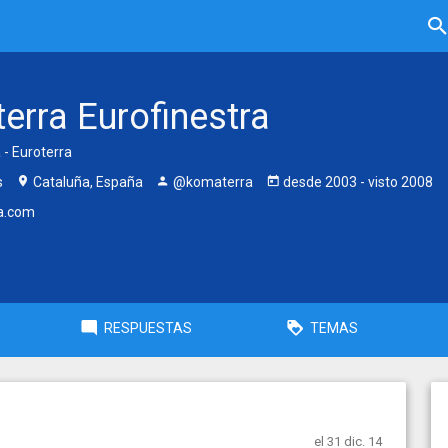
erra Eurofinestra
 - Euroterra
s
Cataluña, España
@komaterra
desde
2003
- visto
2008
a.com
RESPUESTAS
TEMAS
el 31 dic. 14