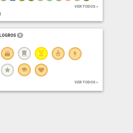
VER TODOS »
)
LOGROS
8
VER TODOS »