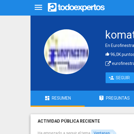
komat
En Eurofinestra
96,0K punto
eurofinestr
SEGUIR
RESUMEN
PREGUNTAS
ACTIVIDAD PÚBLICA RECIENTE
Ha empezado a seguir el tema
Ventanas