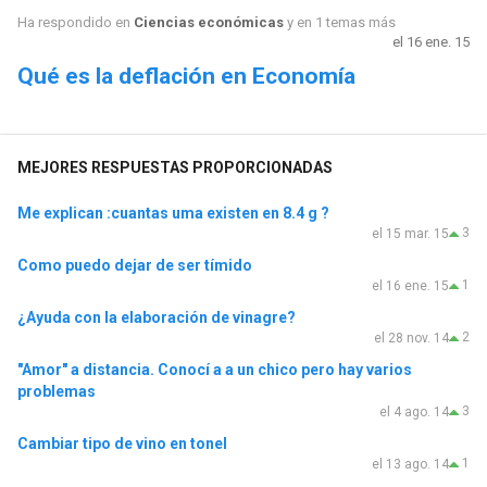
Ha respondido en
Ciencias económicas
y en 1 temas más
el 16 ene. 15
Qué es la deflación en Economía
MEJORES RESPUESTAS PROPORCIONADAS
Me explican :cuantas uma existen en 8.4 g ?
3
el 15 mar. 15
Como puedo dejar de ser tímido
1
el 16 ene. 15
¿Ayuda con la elaboración de vinagre?
2
el 28 nov. 14
"Amor" a distancia. Conocí a a un chico pero hay varios
problemas
3
el 4 ago. 14
Cambiar tipo de vino en tonel
1
el 13 ago. 14